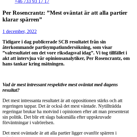
+46 733 93 17 17
Per Rosencrantz: ”Mest oväntat är att alla partier
klarar spärren”
1 december, 2022
Tidigare i dag publicerade SCB resultatet från sin
återkommande partisympatiundersökning, som visar
”valresultatet om det vore riksdagsval idag”. Vi tog tillfället i
akt att intervjua vår opinionsanalytiker, Per Rosencrantz, om
hans tankar kring mätningen.
Vad är mest intressant respektive mest oväntat med dagens
resultat?
Det mest intressanta resultatet är att oppositionen stärks och att
regeringen tappar. Det är också det mest väntade. Nytillträdda
regeringar brukar ha motvind i opinionen efter att man presenterat
sin politik. Det blir ett slags baksmälla efter uppskruvade
förväntningar i valrörelsen.
Det mest oväntade är att alla partier ligger ovanför spärren i