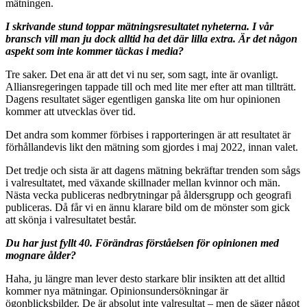
mätningen.
I skrivande stund toppar mätningsresultatet nyheterna. I vår
bransch vill man ju dock alltid ha det där lilla extra. Är det någon
aspekt som inte kommer täckas i media?
Tre saker. Det ena är att det vi nu ser, som sagt, inte är ovanligt.
Alliansregeringen tappade till och med lite mer efter att man tillträtt.
Dagens resultatet säger egentligen ganska lite om hur opinionen
kommer att utvecklas över tid.
Det andra som kommer förbises i rapporteringen är att resultatet är
förhållandevis likt den mätning som gjordes i maj 2022, innan valet.
Det tredje och sista är att dagens mätning bekräftar trenden som sågs
i valresultatet, med växande skillnader mellan kvinnor och män.
Nästa vecka publiceras nedbrytningar på åldersgrupp och geografi
publiceras. Då får vi en ännu klarare bild om de mönster som gick
att skönja i valresultatet består.
Du har just fyllt 40. Förändras förståelsen för opinionen med
mognare ålder?
Haha, ju längre man lever desto starkare blir insikten att det alltid
kommer nya mätningar. Opinionsundersökningar är
ögonblicksbilder. De är absolut inte valresultat – men de säger något