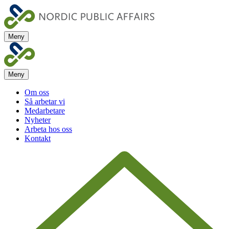
Nordic
Public
Affairs
Meny
Nordic
Public
Affairs
Meny
Om oss
Så arbetar vi
Medarbetare
Nyheter
Arbeta hos oss
Kontakt